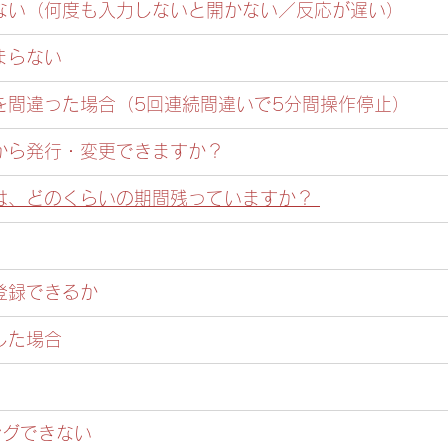
ない（何度も入力しないと開かない／反応が遅い）
まらない
力を間違った場合（5回連続間違いで5分間操作停止）
から発行・変更できますか？
は、どのくらいの期間残っていますか？ 
登録できるか
した場合
ングできない