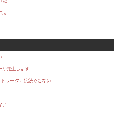
点滅
方法
い
ーが発生します
eがネットワークに接続できない 
ない