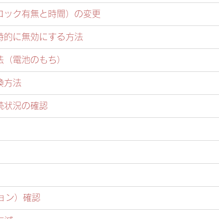
トロック有無と時間）の変更
時的に無効にする方法
法（電池のもち）
換方法
続状況の確認
ジョン）確認