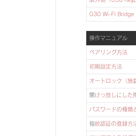
G30 Wi-Fi Bridg
操作マニュアル
ペアリング方法 
初期設定方法
オートロック（施
​
開けっ放しにし
パスワードの種類
​
指紋認証の登録方法