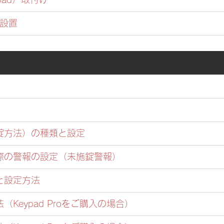
e 設置
錠方法）の種類と設定
た際の警報の設定（未施錠警報）
と設定方法 
（Keypad Proをご購入の場合）