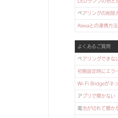
LEDランプの色と
​
ペアリングの削除
Alexaとの連携方法
よくあるご質問
​
ペアリングできな
​初期設定時にエラ
Wi-Fi Bridg
​
アプリで開かない
​
電池が切れて開か