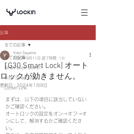
記事
全ての記事
Yoko Sayama
全ての記事
2022年9月11日
読了時間: 1分
［G30 Smart Lock] オート
Smart Lock Box L1
ロックが効きません。
G30 Smart Lock
更新日：
2024年1月9日
Lockin Link
まずは、以下の項目に該当していない
かご確認ください。
オートロックの設定をオン→オフ→オ
ンにして、解消するかご確認くださ
い。