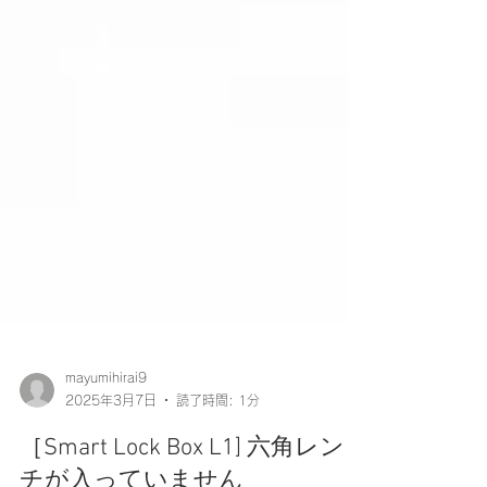
mayumihirai9