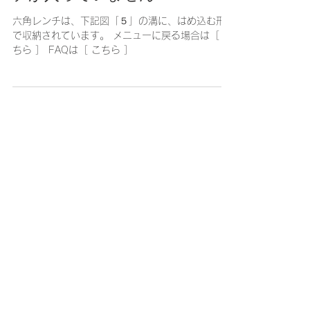
2025年3月7日
読了時間: 1分
［Smart Lock Box L1] 六角レン
チが入っていません
六角レンチは、下記図「５」の溝に、はめ込む形
で収納されています。 メニューに戻る場合は［ こ
ちら ］ FAQは［ こちら ］