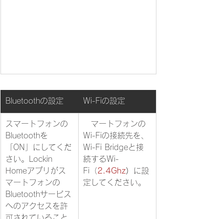
​Bluetoothの設定
​Wi-Fiの設定
​スマートフォンの
​
スマートフォンの
Bluetoothを
Wi-Fiの接続先を、
「ON」にしてくだ
Wi-Fi Bridgeと接
さい。Lockin 
続するWi-
Homeアプリがス
Fi（
2.4Ghz
）
に設
マートフォンの
定してください。
Bluetoothサービス
へのアクセスを許
可されていること