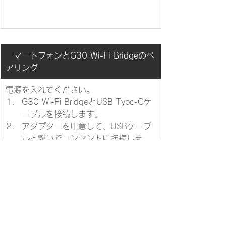
​
スマートフォンとG30 Wi-Fi Bridgeのペ
アリング
​電源を入れてください。
​G30 Wi-Fi BridgeとUSB Typc-Cケ
ーブルを接続します。
アダプターを用意して、USBケーブ
ルと繋いでコンセントに接続しま
す。
「Bridge」ボタンを10秒間長押しし
てください。
赤と青のランプが交互に点滅した
ら、ペアリングモードです。