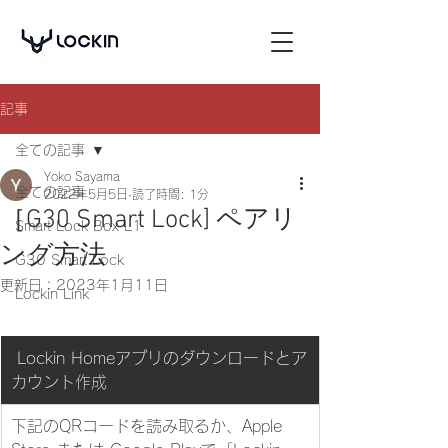
記事
全ての記事
Yoko Sayama
全ての記事
2022年5月5日
読了時間: 1分
［G30 Smart Lock] ペアリ
Smart Lock Box L1
ング方法
G30 Smart Lock
更新日：
2023年1月11日
Lockin Link
 Lockin Homeアプリのダウンロードとア
カウント作成
下記のQRコードを読み取るか、Apple 