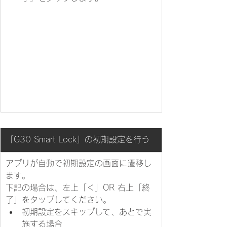
​「G30 Smart Lock」の初期設定を行う
​​アプリが自動で初期設定の画面に遷移し
ます。
下記の場合は、左上「＜」OR 右上「終
了」をタップしてください。
初期設定をスキップして、あとで実
施する場合