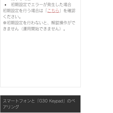
初期設定でエラーが発生した場合
初期設定を行う場合は「
こちら
」を確認
ください。
※初期設定を行わないと、解錠操作がで
きません（運用開始できません）。
スマートフォンと「G30 Keypad」のペ
アリング