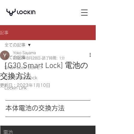
記事
全ての記事
Yoko Sayama
全ての記事
2022年8月28日
読了時間: 1分
［G30 Smart Lock] 電池の
Smart Lock Box L1
交換方法
G30 Smart Lock
更新日：
2023年1月10日
Lockin Link
本体電池の交換方法
​電池