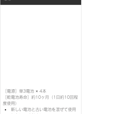
［電源］単3電池 × 4本
［乾電池寿命］約10ヶ月（1日約10回程
度使用）
新しい電池と古い電池を混ぜて使用