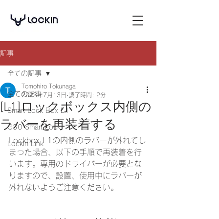
記事
全ての記事
Tomohiro Tokunaga
全ての記事
2023年7月13日
読了時間: 2分
[L1]ロックボックス内側の
Smart Lock Box L1
ラバーを再装着する
G30 Smart Lock
Lockbox L1の内側のラバーが外れてし
Lockin Link
まった場合、以下の手順で再装着を行
います。専用のドライバーが必要とな
りますので、設置、使用中にラバーが
外れないようご注意ください。