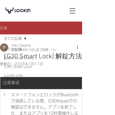
記事
全ての記事
Yoko Sayama
全ての記事
2022年8月15日
読了時間: 1分
［G30 Smart Lock] 解錠方法
Smart Lock Box L1
更新日：
2023年1月11日
G30 Smart Lock
Lockin Link
注意事項
​スマートフォンとロックがBluetooth
で接続している間、G30Kepadでの
解錠はできません。アプリを終了し
た、またはアプリを10秒間操作しな