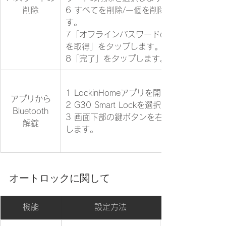
削除
6 すべてを削除/一個を削除を選択しま
す。
7「オフラインパスワードの削除コード
を取得」をタップします。
8「完了」をタップします。
​1 LockinHomeアプリを開きます。
​アプリから
2 G30 Smart Lockを選択します。
Bluetooth
3 画面下部の鍵ボタンを右側にスライド
解錠
します。
オートロックに関して
​機能
設定方法