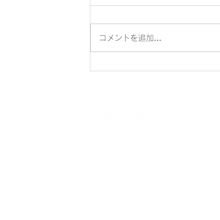
コメントを追加…
［L1/G30] 権限について
Lockin global site
日本国
ブランドストーリー
プライ