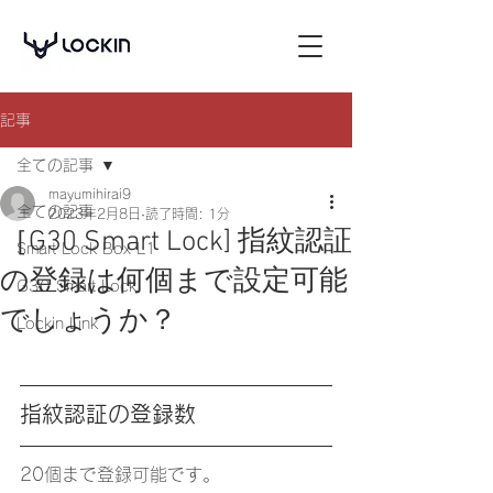
記事
全ての記事
mayumihirai9
全ての記事
2023年2月8日
読了時間: 1分
［G30 Smart Lock] 指紋認証
Smart Lock Box L1
の登録は何個まで設定可能
G30 Smart Lock
でしょうか？
Lockin Link
指紋認証の登録数
20個まで登録可能です。