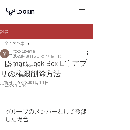
記事
全ての記事
Yoko Sayama
全ての記事
2022年8月15日
読了時間: 1分
［Smart Lock Box L1] アプ
Smart Lock Box L1
リの権限削除方法
G30 Smart Lock
更新日：
2023年1月11日
Lockin Link
グループのメンバーとして登録
した場合