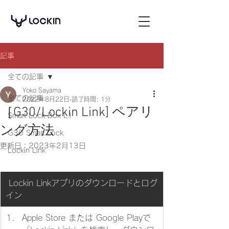
記事
全ての記事
Yoko Sayama
全ての記事
2022年8月22日
読了時間: 1分
［G30/Lockin Link] ペアリ
Smart Lock Box L1
ング方法
G30 Smart Lock
更新日：
2023年2月13日
Lockin Link
 Lockin Linkアプリのダウンロードとログ
イン
Apple Store または Google Playで