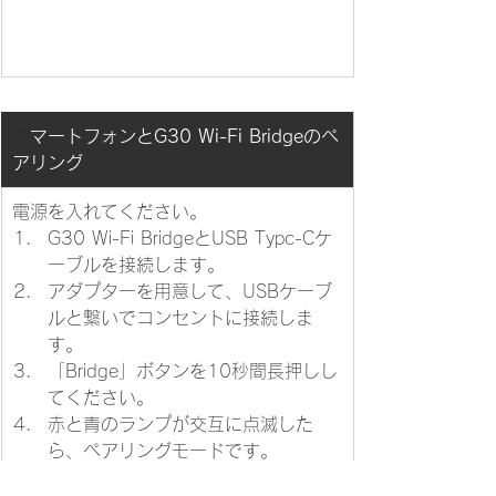
​
スマートフォンとG30 Wi-Fi Bridgeのペ
アリング
​電源を入れてください。
​G30 Wi-Fi BridgeとUSB Typc-Cケ
ーブルを接続します。
アダプターを用意して、USBケーブ
ルと繋いでコンセントに接続しま
す。
「Bridge」ボタンを10秒間長押しし
てください。
赤と青のランプが交互に点滅した
ら、ペアリングモードです。