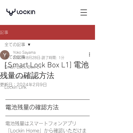
記事
全ての記事
Yoko Sayama
全ての記事
2022年8月28日
読了時間: 1分
［Smart Lock Box L1] 電池
Smart Lock Box L1
残量の確認方法
G30 Smart Lock
更新日：
2024年2月9日
Lockin Link
電池残量の確認方法
電池残量はスマートフォンアプリ
「Lockin Home」から確認いただけま