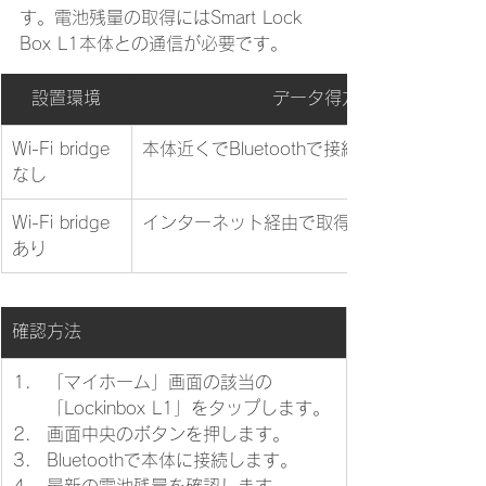
す。電池残量の取得にはSmart Lock 
Box L1本体との通信が必要です。
設置環境
データ得方法
Wi-Fi bridge
​本体近くでBluetoothで接続して取得
なし
Wi-Fi bridge
インターネット経由で取得
あり
​確認方法
​「マイホーム」画面の該当の
「Lockinbox L1」をタップします。
画面中央のボタンを押します。
Bluetoothで本体に接続します。