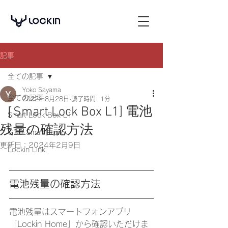
記事
全ての記事
Yoko Sayama
全ての記事
2022年8月28日
読了時間: 1分
［Smart Lock Box L1] 電池
Smart Lock Box L1
残量の確認方法
G30 Smart Lock
更新日：
2024年2月9日
Lockin Link
電池残量の確認方法
電池残量はスマートフォンアプリ
「Lockin Home」から確認いただけま