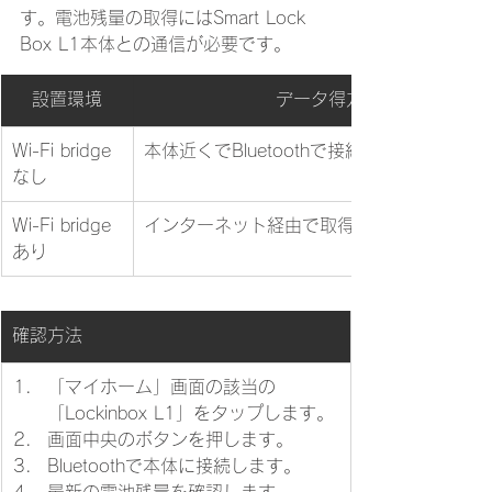
す。電池残量の取得にはSmart Lock 
Box L1本体との通信が必要です。
設置環境
データ得方法
Wi-Fi bridge
​本体近くでBluetoothで接続して取得
なし
Wi-Fi bridge
インターネット経由で取得
あり
​確認方法
​「マイホーム」画面の該当の
「Lockinbox L1」をタップします。
画面中央のボタンを押します。
Bluetoothで本体に接続します。