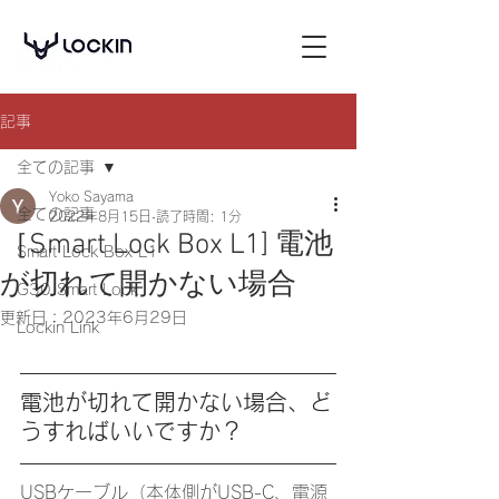
記事
全ての記事
Yoko Sayama
全ての記事
2022年8月15日
読了時間: 1分
［Smart Lock Box L1] 電池
Smart Lock Box L1
が切れて開かない場合
G30 Smart Lock
更新日：
2023年6月29日
Lockin Link
電池が切れて開かない場合、ど
うすればいいですか？
​USBケーブル（本体側がUSB-C、電源