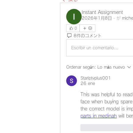
Instant Assignment
2026年1月8日
·
が
miche
0
8件のコメント
Escribir un comentario...
Ordenar según:
Lo más nuevo
Stariptvplus001
26 ene
This was helpful to rea
face when buying spare 
the correct model is im
parts in medinah
 will b
Me gusta
Reacc