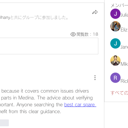
メンバ
Jul
lharry
と共にグループに参加しました
。
Eli
閲覧数：18
Jan
Mik
Ric
d because it covers common issues drivers 
すべての
parts in Medina. The advice about verifying 
portant. Anyone searching the 
best car spare 
enefit from this clear guidance.
ionar