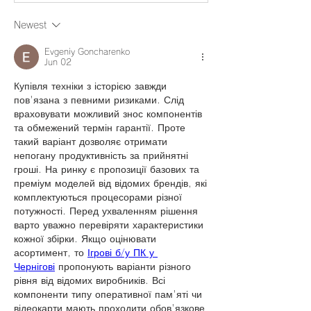
Newest
Evgeniy Goncharenko
Jun 02
Купівля техніки з історією завжди 
пов'язана з певними ризиками. Слід 
враховувати можливий знос компонентів 
та обмежений термін гарантії. Проте 
такий варіант дозволяє отримати 
непогану продуктивність за прийнятні 
гроші. На ринку є пропозиції базових та 
преміум моделей від відомих брендів, які 
комплектуються процесорами різної 
потужності. Перед ухваленням рішення 
варто уважно перевіряти характеристики 
кожної збірки. Якщо оцінювати 
асортимент, то 
Ігрові б/у ПК у 
Чернігові
 пропонують варіанти різного 
рівня від відомих виробників. Всі 
компоненти типу оперативної пам'яті чи 
відеокарти мають проходити обов'язкове 