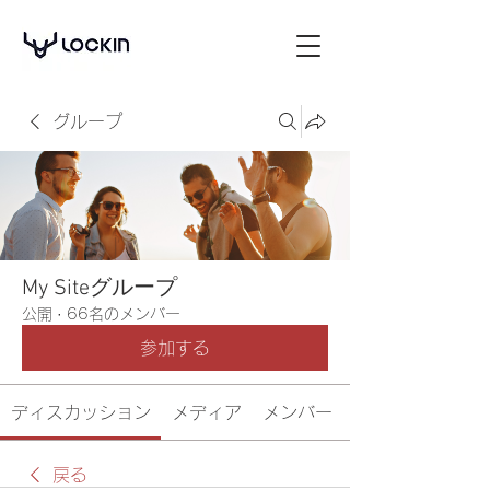
グループ
My Siteグループ
公開
·
66名のメンバー
参加する
ディスカッション
メディア
メンバー
戻る