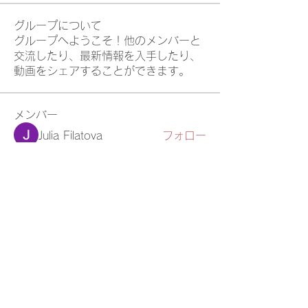
グループについて
グループへようこそ！他のメンバーと
交流したり、最新情報を入手したり、
動画をシェアすることができます。
メンバー
Julia Filatova
フォロー
Eliz Abel
フォロー
Jane Smith
フォロー
Mike Ross
フォロー
Ricky Rivera
フォロー
すべてのメンバーを表示（66名）