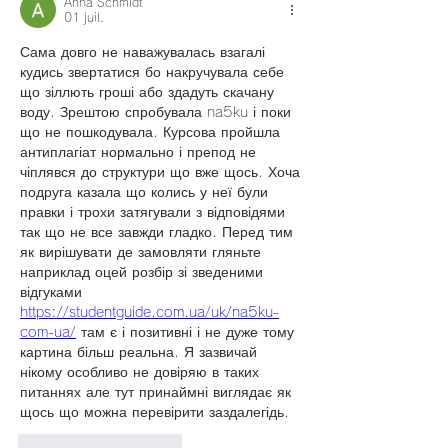
Anna Schmidt
01 juil.
Сама довго не наважувалась взагалі 
кудись звертатися бо накручувала себе 
що зіллють гроші або здадуть скачану 
воду. Зрештою спробувала na5ku і поки 
що не пошкодувала. Курсова пройшла 
антиплагіат нормально і препод не 
чіплявся до структури що вже щось. Хоча 
подруга казала що колись у неї були 
правки і трохи затягували з відповідями 
так що не все завжди гладко. Перед тим 
як вирішувати де замовляти гляньте 
наприклад оцей розбір зі зведеними 
відгуками 
https://studentguide.com.ua/uk/na5ku-
com-ua/
 там є і позитивні і не дуже тому 
картина більш реальна. Я зазвичай 
нікому особливо не довіряю в таких 
питаннях але тут принаймні виглядає як 
щось що можна перевірити заздалегідь.
J'aime
Répondre