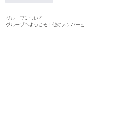
グループについて
グループへようこそ！他のメンバーと
交流したり、最新情報を入手したり、
動画をシェアすることができます。
メンバー
Julia Filatova
フォロー
Eliz Abel
フォロー
Jane Smith
フォロー
Mike Ross
フォロー
Ricky Rivera
フォロー