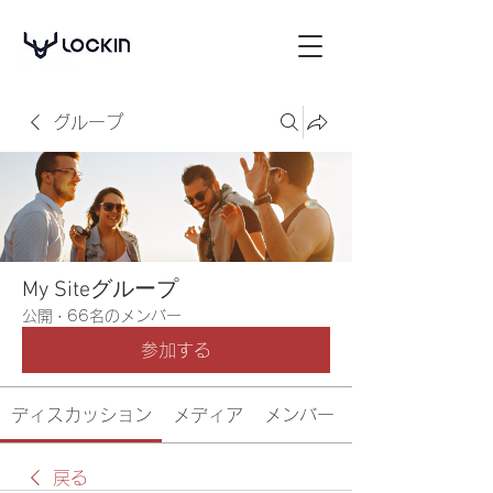
グループ
My Siteグループ
公開
·
66名のメンバー
参加する
ディスカッション
メディア
メンバー
戻る