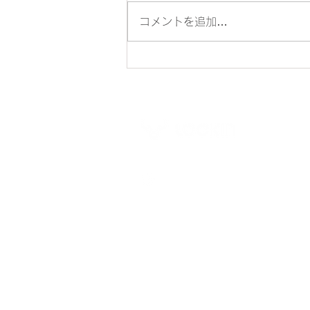
コメントを追加…
［Smart Lock Box L1] 六角レ
ンチが入っていません
Lockin global site
日本国
ブランドストーリー
プライ
​お問い合わせ